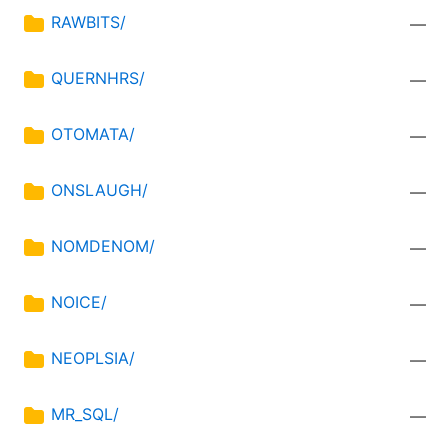
RAWBITS/
—
QUERNHRS/
—
OTOMATA/
—
ONSLAUGH/
—
NOMDENOM/
—
NOICE/
—
NEOPLSIA/
—
MR_SQL/
—