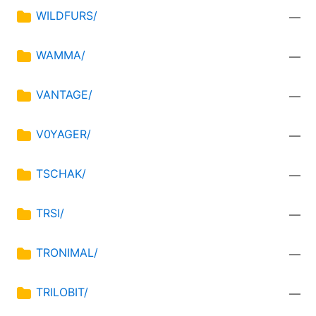
WILDFURS/
—
WAMMA/
—
VANTAGE/
—
V0YAGER/
—
TSCHAK/
—
TRSI/
—
TRONIMAL/
—
TRILOBIT/
—