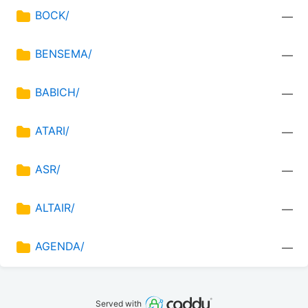
BOCK/
—
BENSEMA/
—
BABICH/
—
ATARI/
—
ASR/
—
ALTAIR/
—
AGENDA/
—
Served with