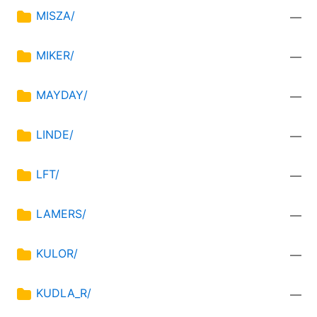
MISZA/
—
MIKER/
—
MAYDAY/
—
LINDE/
—
LFT/
—
LAMERS/
—
KULOR/
—
KUDLA_R/
—