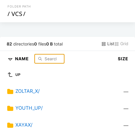
FOLDER PATH
/
VCS
/
List
Grid
82
directories
0
files
0 B
total
NAME
SIZE
UP
ZOLTAR_X/
—
YOUTH_UP/
—
XAYAX/
—