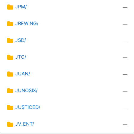
JPM/
—
JREWING/
—
JSD/
—
JTC/
—
JUAN/
—
JUNOSIX/
—
JUSTICED/
—
JV_ENT/
—