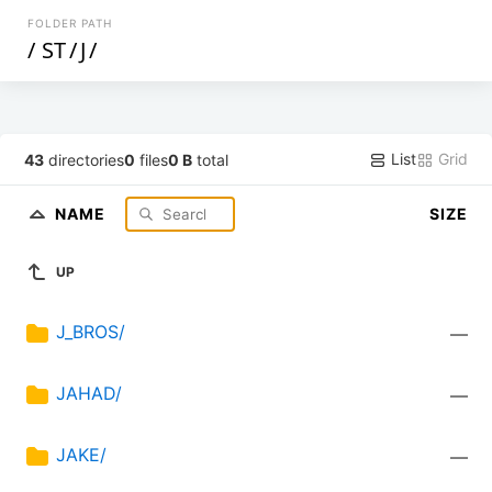
FOLDER PATH
/
ST
/
J
/
List
Grid
43
directories
0
files
0 B
total
NAME
SIZE
UP
J_BROS/
—
JAHAD/
—
JAKE/
—