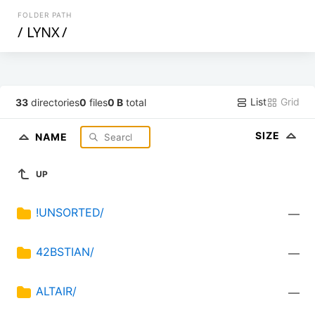
FOLDER PATH
/
LYNX
/
List
Grid
33
directories
0
files
0 B
total
SIZE
NAME
UP
!UNSORTED/
—
42BSTIAN/
—
ALTAIR/
—