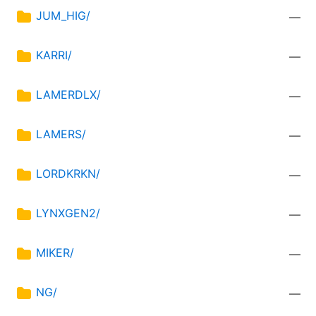
JUM_HIG/
—
KARRI/
—
LAMERDLX/
—
LAMERS/
—
LORDKRKN/
—
LYNXGEN2/
—
MIKER/
—
NG/
—