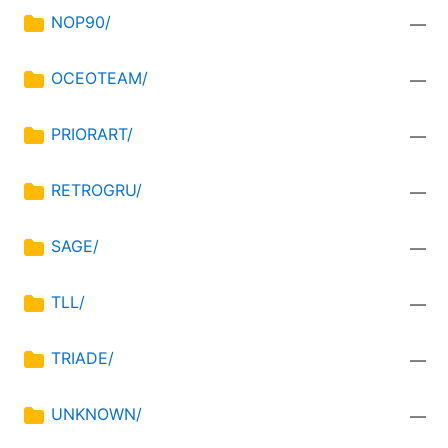
NOP90/
—
OCEOTEAM/
—
PRIORART/
—
RETROGRU/
—
SAGE/
—
TLL/
—
TRIADE/
—
UNKNOWN/
—