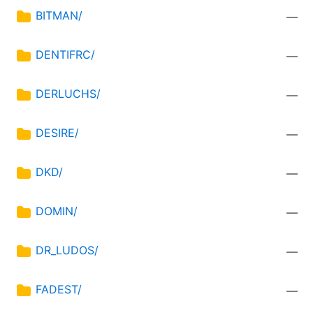
BITMAN/
—
DENTIFRC/
—
DERLUCHS/
—
DESIRE/
—
DKD/
—
DOMIN/
—
DR_LUDOS/
—
FADEST/
—